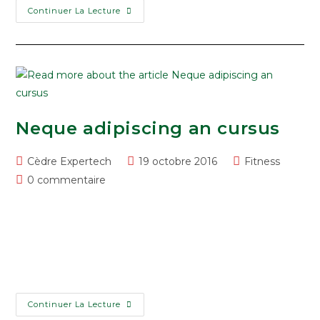
Bonjour
Continuer La Lecture
Tout
Le
Monde !
Neque adipiscing an cursus
Post
Post
Post
Cèdre Expertech
19 octobre 2016
Fitness
author:
published:
category:
Post
0 commentaire
comments:
Lorem ipsum dolor sit amet, consectetur adipiscing elit.
Integer nec odio. Praesent libero. Sed cursus ante
dapibus diam. Sed nisi. Nulla quis sem at nibh elementum
imperdiet. Duis sagittis ipsum.…
Neque
Continuer La Lecture
Adipiscing