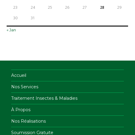
23
24
25
26
27
28
29
30
31
« Jan
Accueil
Nos Services
Traitement Insectes & Maladies
À Propos
Nos Réalisations
Soumission Gratuite