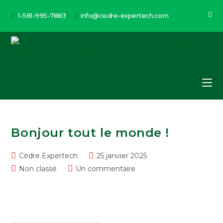
Aller
1-581-995-7883
info@cedre-expertech.com
au
contenu
Bonjour tout le monde !
Post
Post
Cèdre Expertech
25 janvier 2025
author:
published:
Post
Post
Non classé
Un commentaire
category:
comments:
Bienvenue à WordPress. Ceci est votre premier article.
Modifiez ou supprimez-le, puis commencez à écrire!