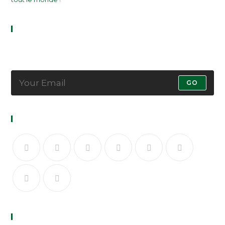
Newsletter
Get all latest content delivered to your email a few times a
month.
GO
Follow Us
Recent Posts