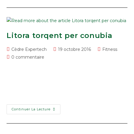
An
Cursus
Litora torqent per conubia
Post
Post
Post
Cèdre Expertech
19 octobre 2016
Fitness
author:
published:
category:
Post
0 commentaire
comments:
Lorem ipsum dolor sit amet, consectetur adipiscing elit.
Integer nec odio. Praesent libero. Sed cursus ante
dapibus diam. Sed nisi. Nulla quis sem at nibh elementum
imperdiet. Duis sagittis ipsum.…
Litora
Continuer La Lecture
Torqent
Per
Conubia