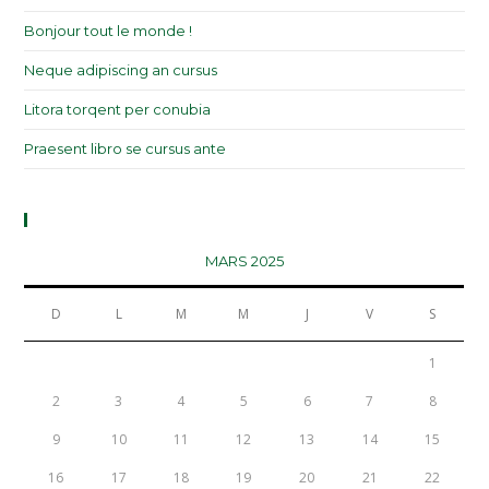
Bonjour tout le monde !
Neque adipiscing an cursus
Litora torqent per conubia
Praesent libro se cursus ante
Calendar
MARS 2025
D
L
M
M
J
V
S
1
2
3
4
5
6
7
8
9
10
11
12
13
14
15
16
17
18
19
20
21
22