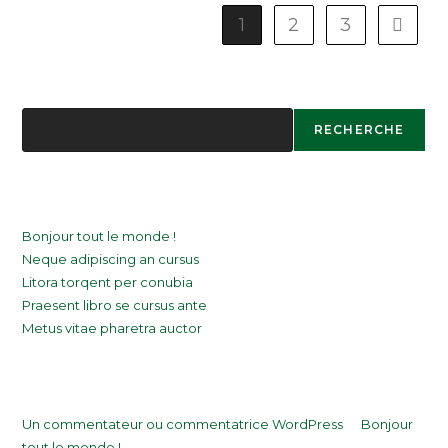
1
2
3
Go to t
Recherche
RECHERCHE
Articles récents
Bonjour tout le monde !
Neque adipiscing an cursus
Litora torqent per conubia
Praesent libro se cursus ante
Metus vitae pharetra auctor
Commentaires récents
Un commentateur ou commentatrice WordPress
le
Bonjour
tout le monde !